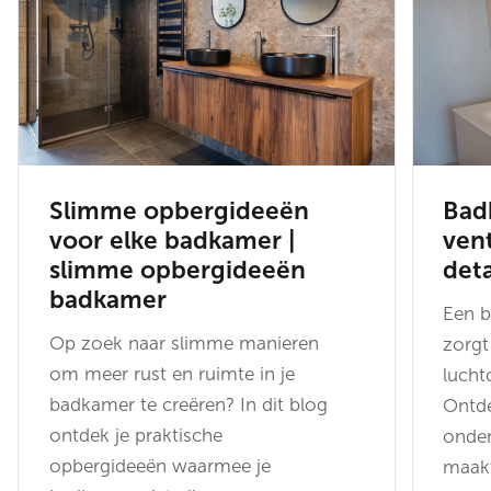
Slimme opbergideeën
Bad
voor elke badkamer |
vent
slimme opbergideeën
deta
badkamer
Een b
Op zoek naar slimme manieren
zorgt
om meer rust en ruimte in je
lucht
badkamer te creëren? In dit blog
Ontde
ontdek je praktische
onder
opbergideeën waarmee je
maakt