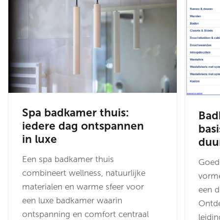
Spa badkamer thuis:
Bad
iedere dag ontspannen
basi
in luxe
duu
Een spa badkamer thuis
Goede
combineert wellness, natuurlijke
vorme
materialen en warme sfeer voor
een 
een luxe badkamer waarin
Ontde
ontspanning en comfort centraal
leidi