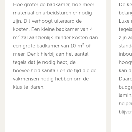
Hoe groter de badkamer, hoe meer
De ke
materiaal en arbeidsturen er nodig
belang
zijn. Dit verhoogt uiteraard de
Luxe 
kosten. Een kleine badkamer van 4
tegel
m² zal aanzienlijk minder kosten dan
zijn 
een grote badkamer van 10 m² of
stand
meer. Denk hierbij aan het aantal
inbou
tegels dat je nodig hebt, de
hoog
hoeveelheid sanitair en de tijd die de
kan d
vakmensen nodig hebben om de
Daar
klus te klaren.
budge
lamin
helpe
blijve