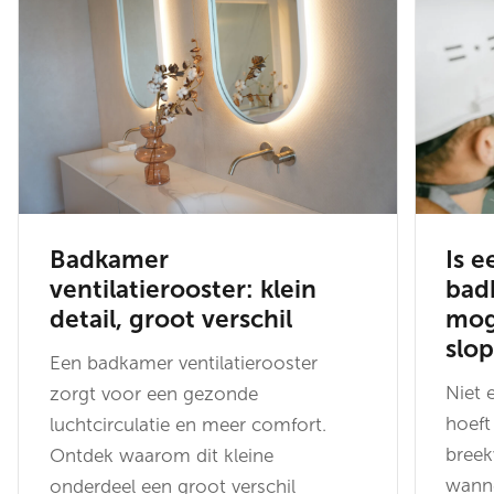
Badkamer
Is e
ventilatierooster: klein
bad
detail, groot verschil
mog
slo
Een badkamer ventilatierooster
Niet 
zorgt voor een gezonde
hoeft
luchtcirculatie en meer comfort.
breek
Ontdek waarom dit kleine
wanne
onderdeel een groot verschil