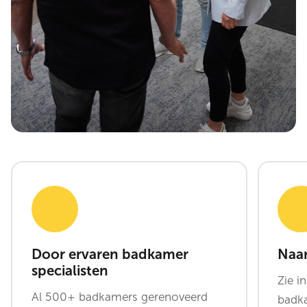
Door ervaren badkamer
Naar
specialisten
Zie i
Al 500+ badkamers gerenoveerd
badka