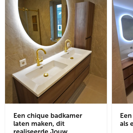
Een chique badkamer
Een
laten maken, dit
als 
realiseerde Jouw