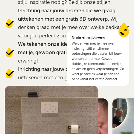
stijl. Inspiratie nodig? Bekijk onze stijlen
Inrichting naar jouw dromen die we graag
uittekenen met een gratis 3D ontwerp.
Wij
denken graag met je mee over welke badkamer
voor jou perfect zou zijn.
Gratis en vrijblijvend
We tekenen onze ideeën uit en delen deze
We denken met je mee over
indeling, stijl en slimme
met je, gewoon gratis!
Oftewel: een stressloze
oplossingen die passen bij jouw
wensen en ruimte. Gewoon
ervaring!
duidelijke communicatie, eerlijk
I
nrichting naar jouw dromen
die we graag
advies en geen verplichtingen. Zo
weet je precies waar je aan toe
uittekenen met een gratis 3D ontwerp.
bent vanaf het eerste contact.