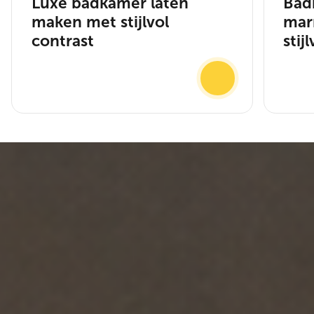
Luxe badkamer laten
Bad
maken met stijlvol
mar
contrast
stij