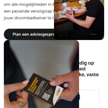
om alle mogelijkheden in kaart te brengen en om
een passende vervolgstap te bespreken. Alles om
jouw droombadkamer te realiseren!
Plan een adviesgesprek
Jouwdroombadkamer, volledig op
maat gemaakt met één vast
aanspreekpunt en een duidelijke, vaste
prijs.
9
,8
462 reviews