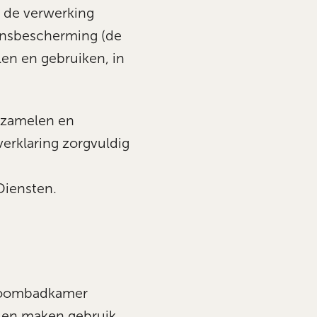
j de verwerking
ensbescherming (de
len en gebruiken, in
erzamelen en
verklaring zorgvuldig
Diensten.
droombadkamer
 en maken gebruik