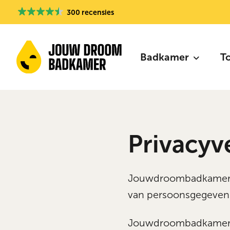
300 recensies
Badkamer
T
Privacyv
Jouwdroombadkamer (”’
van persoonsgegevens
Jouwdroombadkamer a