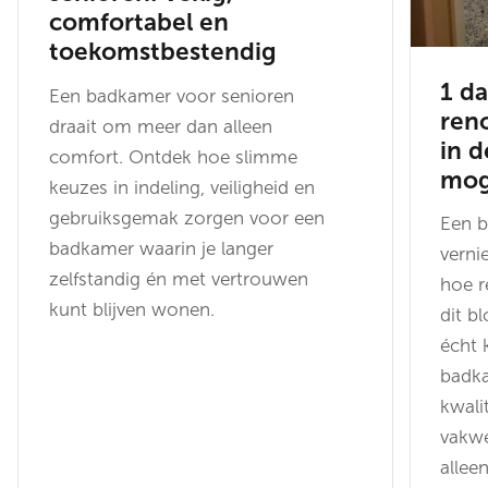
comfortabel en
toekomstbestendig
1 d
Een badkamer voor senioren
ren
draait om meer dan alleen
in d
comfort. Ontdek hoe slimme
moge
keuzes in indeling, veiligheid en
gebruiksgemak zorgen voor een
Een b
badkamer waarin je langer
verni
zelfstandig én met vertrouwen
hoe re
kunt blijven wonen.
dit b
écht 
badk
kwali
vakwe
allee