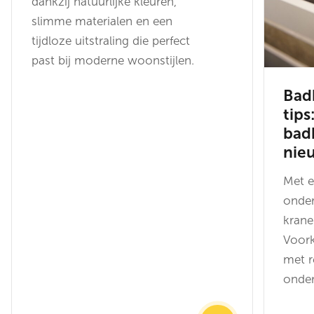
dankzij natuurlijke kleuren,
slimme materialen en een
tijdloze uitstraling die perfect
past bij moderne woonstijlen.
Bad
tips
bad
nie
Met 
onder
krane
Voork
met r
onde