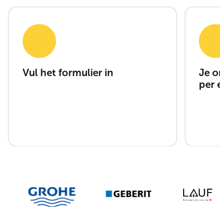
Vul het formulier in
Je o
per 