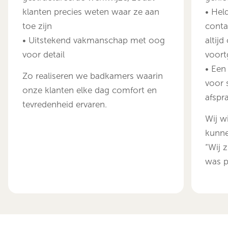
klanten precies weten waar ze aan
• Hel
toe zijn
conta
• Uitstekend vakmanschap met oog
altij
voor detail
voort
• Een
Zo realiseren we badkamers waarin
voor s
onze klanten elke dag comfort en
afspra
tevredenheid ervaren.
Wij w
kunne
“Wij z
was p