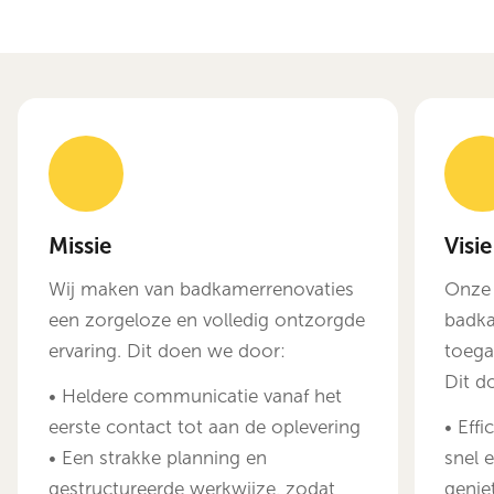
Missie
Visie
Wij maken van badkamerrenovaties
Onze 
een zorgeloze en volledig ontzorgde
badka
ervaring. Dit doen we door:
toega
Dit d
• Heldere communicatie vanaf het
eerste contact tot aan de oplevering
• Eff
• Een strakke planning en
snel 
gestructureerde werkwijze, zodat
genie