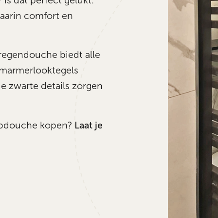
is dat perfect gelukt.
waarin comfort en
regendouche biedt alle
 marmerlooktegels
de zwarte details zorgen
Laat je
loopdouche kopen?