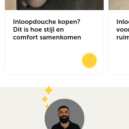
Inloopdouche kopen?
Inl
Dit is hoe stijl en
voo
comfort samenkomen
rui