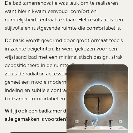
De badkamerrenovatie was leuk om te realiseren
want hierin kwam eenvoud, comfort en
ruimtelijkheid centraal te staan. Het resultaat is een
stijlvolle en rustgevende ruimte die comfortabel is.
De basis wordt gevormd door grootformaat tegels
in zachte beigetinten. Er werd gekozen voor een
vrijstaand bad met een minimalistisch design, strak
gepositioneerd in de ruimte. Zwarte accenten –
zoals de radiator, accessoires en kranen, geven het
geheel een mooie moderne touch. De slimme
indeling en subtiele contrasten maken deze
badkamer comfortabel en stijlvol in dagelijks gebruik.
Wil jij ook een badkamer die rust uitstraalt en van
alle gemakken is voorzien?