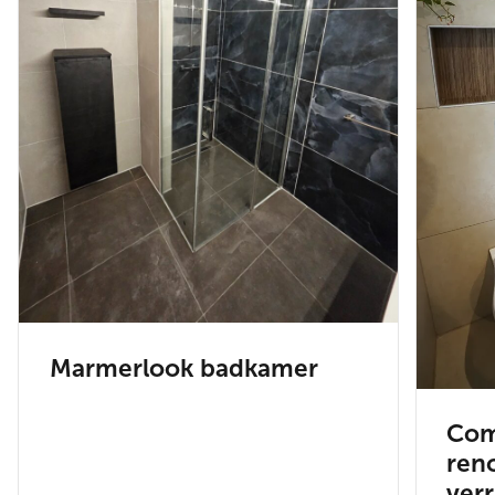
Marmerlook badkamer
Com
ren
ver