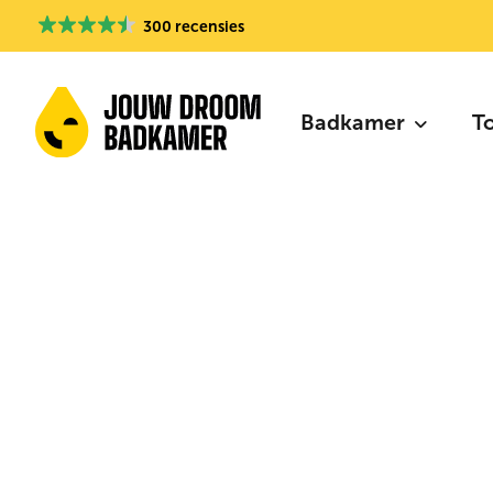
300 recensies
Badkamer
T