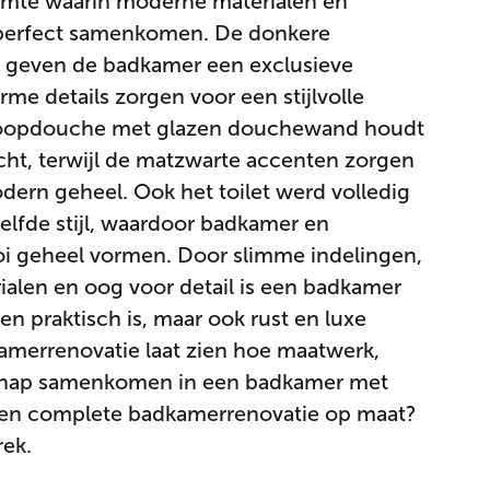
uimte waarin moderne materialen en
 perfect samenkomen. De donkere
geven de badkamer een exclusieve
arme details zorgen voor een stijlvolle
nloopdouche met glazen douchewand houdt
cht, terwijl de matzwarte accenten zorgen
dern geheel. Ook het toilet werd volledig
fde stijl, waardoor badkamer en
oi geheel vormen. Door slimme indelingen,
alen en oog voor detail is een badkamer
een praktisch is, maar ook rust en luxe
kamerrenovatie laat zien hoe maatwerk,
hap samenkomen in een badkamer met
k een complete badkamerrenovatie op maat?
rek.