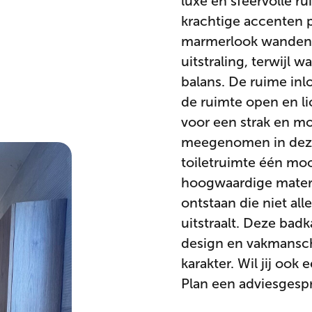
luxe en sfeervolle r
krachtige accenten
marmerlook wanden 
uitstraling, terwijl w
balans. De ruime i
de ruimte open en li
voor een strak en mo
meegenomen in dezel
toiletruimte één mo
hoogwaardige materi
ontstaan die niet all
uitstraalt. Deze bad
design en vakmansc
karakter. Wil jij oo
Plan een adviesgesp