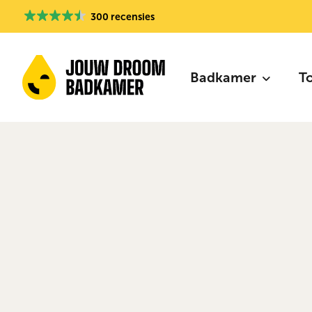
300 recensies
Badkamer
T