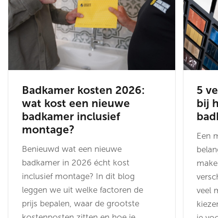
Badkamer kosten 2026:
5 v
wat kost een nieuwe
bij 
badkamer inclusief
bad
montage?
Een 
Benieuwd wat een nieuwe
belan
badkamer in 2026 écht kost
maken
inclusief montage? In dit blog
versc
leggen we uit welke factoren de
veel 
prijs bepalen, waar de grootste
kieze
kostenposten zitten en hoe je
je vo