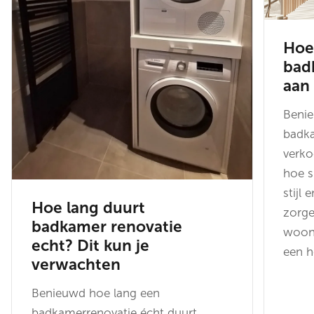
Hoe
bad
aan
Benie
badka
verko
hoe s
stijl 
Hoe lang duurt
zorg
badkamer renovatie
woon
echt? Dit kun je
een 
verwachten
Benieuwd hoe lang een
badkamerrenovatie écht duurt