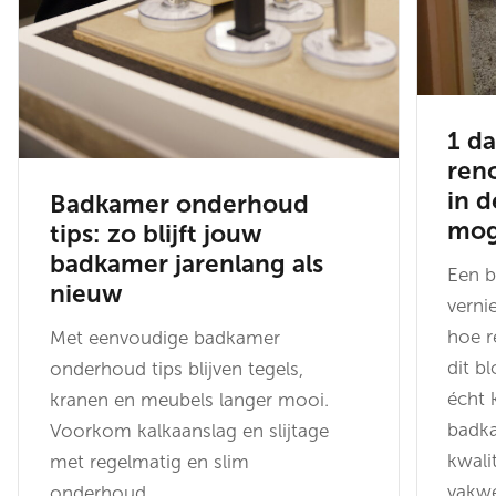
1 d
ren
in d
Badkamer onderhoud
moge
tips: zo blijft jouw
badkamer jarenlang als
Een b
nieuw
verni
hoe re
Met eenvoudige badkamer
dit b
onderhoud tips blijven tegels,
écht 
kranen en meubels langer mooi.
badk
Voorkom kalkaanslag en slijtage
kwali
met regelmatig en slim
vakwe
onderhoud.