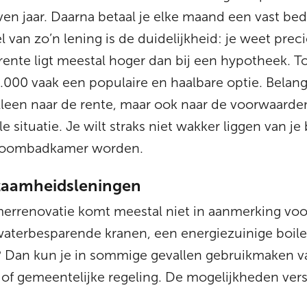
even jaar. Daarna betaal je elke maand een vast be
l van zo’n lening is de duidelijkheid: je weet prec
rente ligt meestal hoger dan bij een hypotheek. To
.000 vaak een populaire en haalbare optie. Belang
 alleen naar de rente, maar ook naar de voorwaarden
ële situatie. Je wilt straks niet wakker liggen van 
 droombadkamer worden.
rzaamheidsleningen
errenovatie komt meestal niet in aanmerking voor
 waterbesparende kranen, een energiezuinige boi
e? Dan kun je in sommige gevallen gebruikmaken v
of gemeentelijke regeling. De mogelijkheden ver