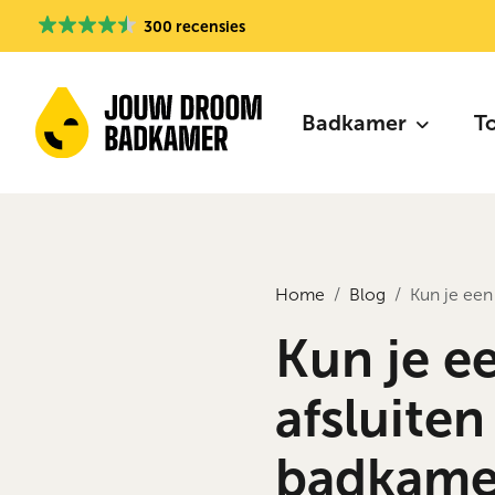
300 recensies
Badkamer
T
Home
Blog
Kun je een
Kun je e
afsluite
badkame