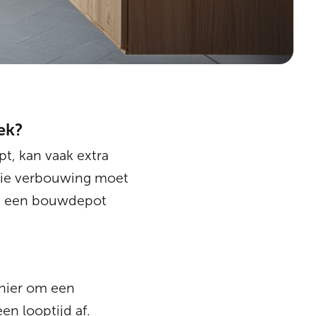
ek?
t, kan vaak extra
Die verbouwing moet
in een bouwdepot
anier om een
en looptijd af.