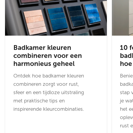
Badkamer kleuren
10 f
combineren voor een
bad
harmonieus geheel
hoe
Ontdek hoe badkamer kleuren
Beni
combineren zorgt voor rust,
badka
sfeer en een tijdloze uitstraling
stap 
met praktische tips en
je wa
inspirerende kleurcombinaties.
het e
oplev
rust 