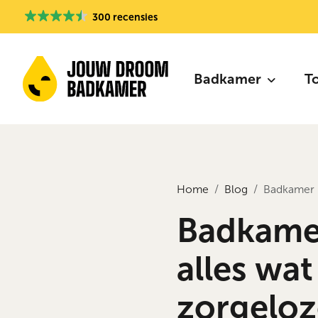
300 recensies
Badkamer
T
Home
Blog
Badkamer r
Badkamer
alles wa
zorgelo