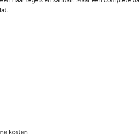
leen naar tegels en sanitair. Maar een complete b
at.
ene kosten