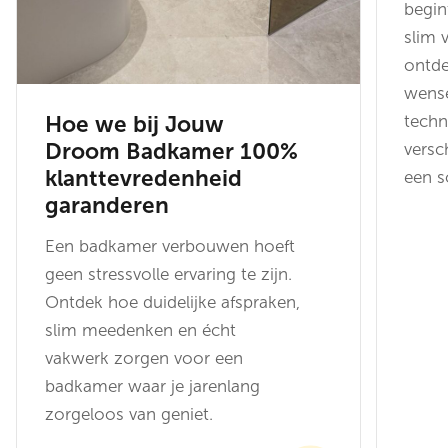
begin
slim 
ontde
wense
Hoe we bij Jouw
techn
Droom Badkamer 100%
versc
klanttevredenheid
een s
garanderen
Een badkamer verbouwen hoeft
geen stressvolle ervaring te zijn.
Ontdek hoe duidelijke afspraken,
slim meedenken en écht
vakwerk zorgen voor een
badkamer waar je jarenlang
zorgeloos van geniet.