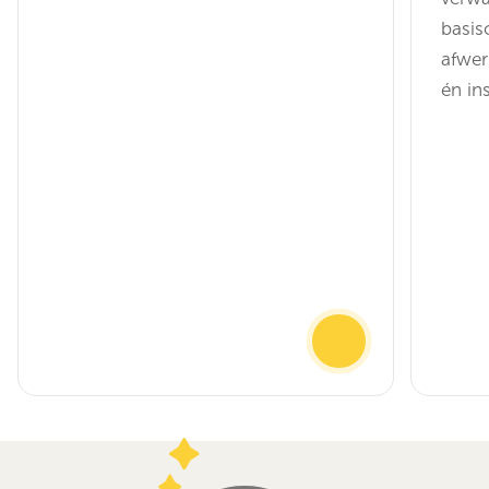
basis
afwer
én in