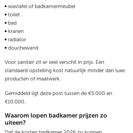
wastafel of badkamermeubel
toilet
bad
kranen
radiator
douchewand
Voor sanitair zit er veel verschil in prijs. Een
standaard opstelling kost natuurlijk minder dan luxe
producten of maatwerk.
Gemiddeld ligt deze post tussen de €5.000 en
€10.000.
Waarom lopen badkamer prijzen zo
uiteen?
Dat de kosten badkamer 2026 zo kunnen