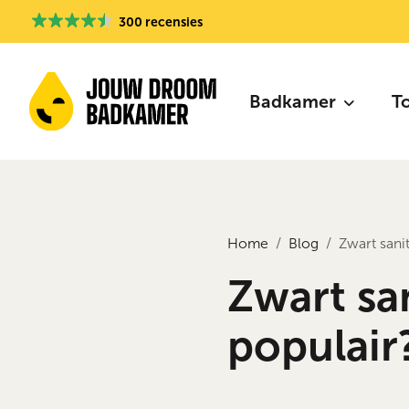
300 recensies
Badkamer
T
Home
Blog
Zwart sanit
Zwart san
populair?