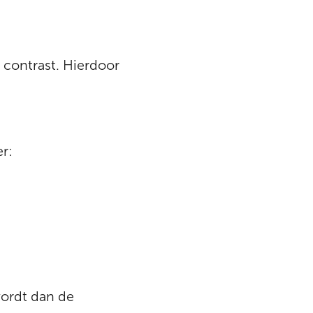
g contrast. Hierdoor
er:
wordt dan de