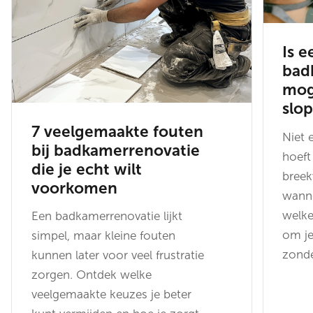
Is e
bad
mog
slo
7 veelgemaakte fouten
Niet 
bij badkamerrenovatie
hoeft
die je echt wilt
breek
voorkomen
wanne
welke
Een badkamerrenovatie lijkt
om je
simpel, maar kleine fouten
zonde
kunnen later voor veel frustratie
zorgen. Ontdek welke
veelgemaakte keuzes je beter