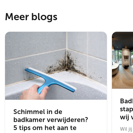
Meer blogs
Bad
sta
Schimmel in de
wij 
badkamer verwijderen?
5 tips om het aan te
Wil j