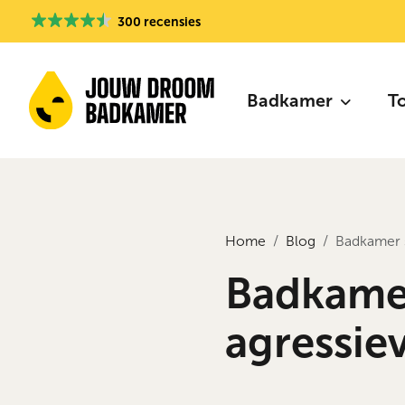
300 recensies
Badkamer
T
Home
Blog
Badkamer 
Badkame
agressie