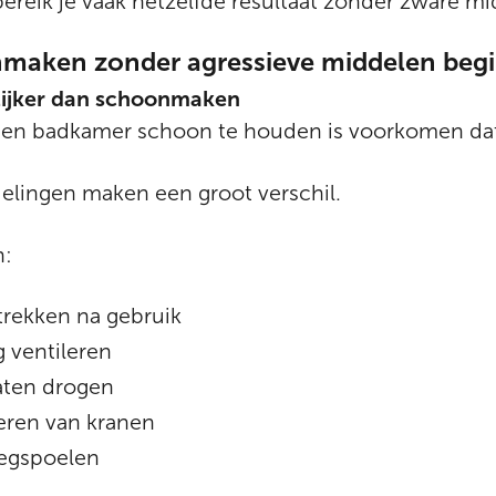
bereik je vaak hetzelfde resultaat zonder zware mi
aken zonder agressieve middelen begin
ijker dan schoonmaken
en badkamer schoon te houden is voorkomen dat 
delingen maken een groot verschil.
n:
ekken na gebruik
 ventileren
aten drogen
eren van kranen
wegspoelen