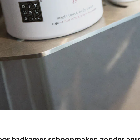
oor badkamer schoonmaken zonder agre