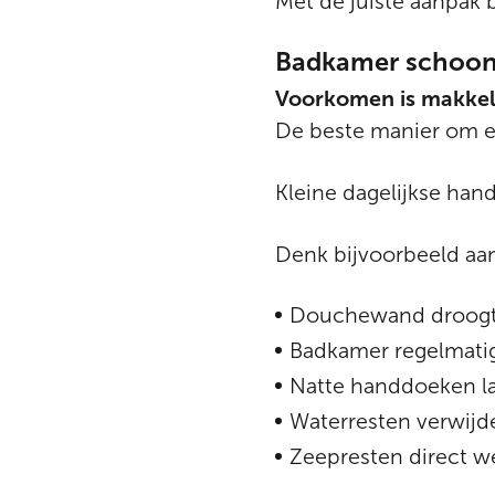
Met de juiste aanpak 
Badkamer schoonm
Voorkomen is makkel
De beste manier om e
Kleine dagelijkse han
Denk bijvoorbeeld aa
Douchewand droogtr
Badkamer regelmatig
Natte handdoeken l
Waterresten verwijd
Zeepresten direct 