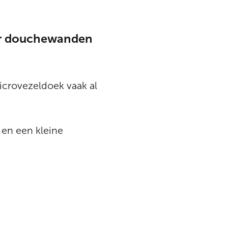
or douchewanden
crovezeldoek vaak al
 en een kleine